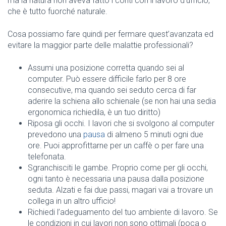
ma la natura non aveva fatto i conti con il lavoro d’ufficio,
che è tutto fuorché naturale.
Cosa possiamo fare quindi per fermare quest’avanzata ed
evitare la maggior parte delle malattie professionali?
Assumi una posizione corretta quando sei al
computer. Può essere difficile farlo per 8 ore
consecutive, ma quando sei seduto cerca di far
aderire la schiena allo schienale (se non hai una sedia
ergonomica richiedila, è un tuo diritto)
Riposa gli occhi. I lavori che si svolgono al computer
prevedono una
pausa
di almeno 5 minuti ogni due
ore. Puoi approfittarne per un caffè o per fare una
telefonata.
Sgranchisciti le gambe. Proprio come per gli occhi,
ogni tanto è necessaria una pausa dalla posizione
seduta. Alzati e fai due passi, magari vai a trovare un
collega in un altro ufficio!
Richiedi l’adeguamento del tuo ambiente di lavoro. Se
le condizioni in cui lavori non sono ottimali (poca o