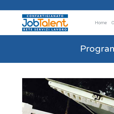
Home
C
Program