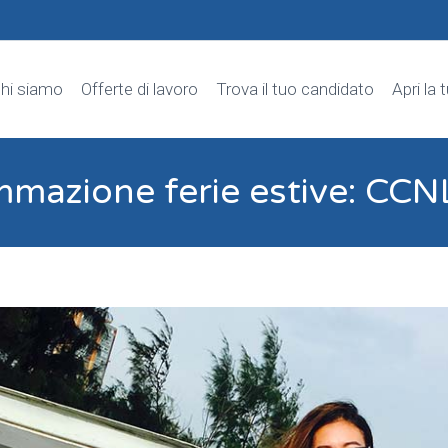
hi siamo
Offerte di lavoro
Trova il tuo candidato
Apri la 
mazione ferie estive: CCNL