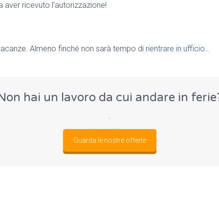
a aver ricevuto l’autorizzazione!
e vacanze. Almeno finché non sarà tempo di r
ientrare in ufficio
…
Non hai un lavoro da cui andare in ferie
.
Guarda le nostre offerte