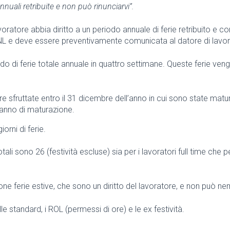
annuali retribuite e non può rinunciarvi”.
l lavoratore abbia diritto a un periodo annuale di ferie retribuito 
CCNL e deve essere preventivamente comunicata al datore di lavor
eriodo di ferie totale annuale in quattro settimane. Queste ferie v
 sfruttate entro il 31 dicembre dell’anno in cui sono state matu
’anno di maturazione.
orni di ferie.
li sono 26 (festività escluse) sia per i lavoratori full time che p
ione ferie estive, che sono un diritto del lavoratore, e non può
lle standard, i ROL (permessi di ore) e le ex festività.