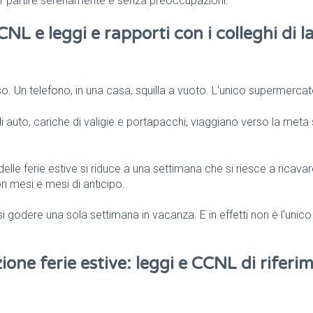
r partire serenamente e senza preoccupazioni.
L e leggi e rapporti con i colleghi di l
. Un telefono, in una casa, squilla a vuoto. L’unico supermercato
 di auto, cariche di valigie e portapacchi, viaggiano verso la meta 
le ferie estive si riduce a una settimana che si riesce a ricavare
on mesi e mesi di anticipo.
i godere una sola settimana in vacanza. E in effetti non è l’unico
ne ferie estive: leggi e CCNL di riferi