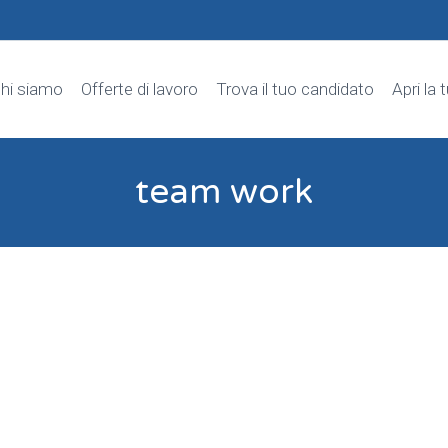
hi siamo
Offerte di lavoro
Trova il tuo candidato
Apri la 
team work