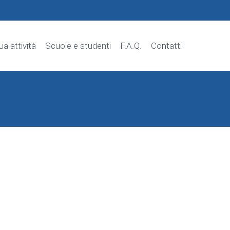
tua attività
Scuole e studenti
F.A.Q.
Contatti