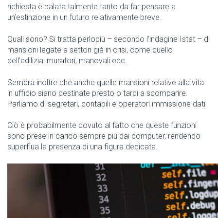
richiesta è calata talmente tanto da far pensare a
un’estinzione in un futuro relativamente breve.
Quali sono? Si tratta perlopiù – secondo l’indagine Istat – di
mansioni legate a settori già in crisi, come quello
dell’edilizia: muratori, manovali ecc.
Sembra inoltre che anche quelle mansioni relative alla vita
in ufficio siano destinate presto o tardi a scomparire.
Parliamo di segretari, contabili e operatori immissione dati.
Ciò è probabilmente dovuto al fatto che queste funzioni
sono prese in carico sempre più dai computer, rendendo
superflua la presenza di una figura dedicata.