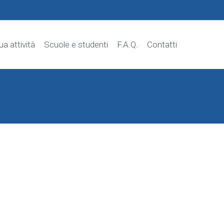
tua attività
Scuole e studenti
F.A.Q.
Contatti