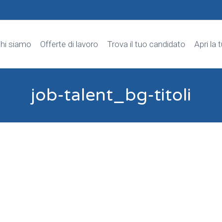
hi siamo
Offerte di lavoro
Trova il tuo candidato
Apri la 
job-talent_bg-titoli