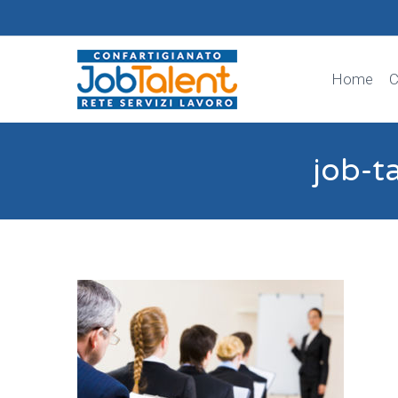
Home
C
job-t