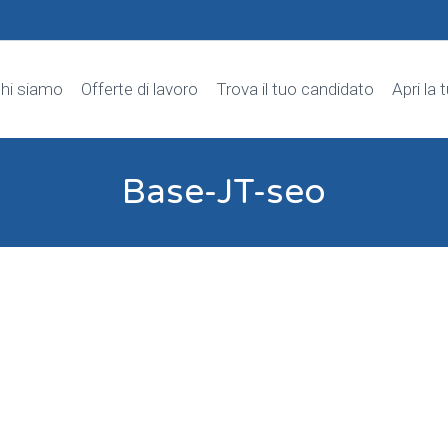
hi siamo
Offerte di lavoro
Trova il tuo candidato
Apri la 
Base-JT-seo