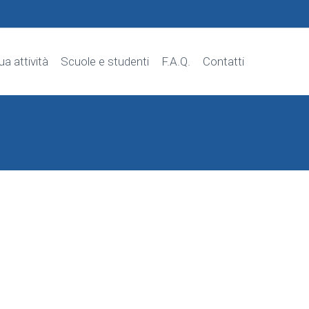
tua attività
Scuole e studenti
F.A.Q.
Contatti